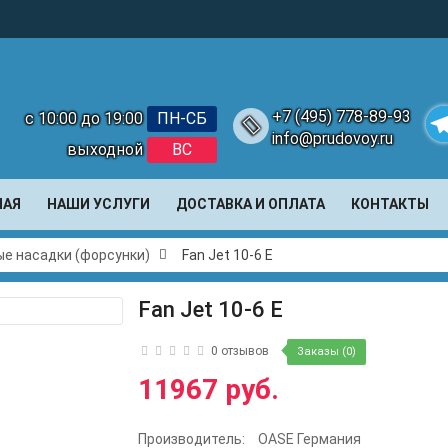
+7 (495) 778-89-93
с 10:00 до 19:00
ПН-СБ
info@prudovoy.ru
выходной
ВС
Te
НАЯ
НАШИ УСЛУГИ
ДОСТАВКА И ОПЛАТА
КОНТАКТЫ
е насадки (форсунки)
Fan Jet 10-6 E
Fan Jet 10-6 E
0 отзывов
Заказы (0)
11967 руб.
Производитель:
OASE Германия