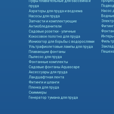
профе
Пуфы плавательные для бассейна и
Подвод
пруда
Насос 
Аэраторы для пруда и водоема
Водные
Насосы для пруда
Электр
Запчасти и комплектующие
Фитинг
Антиобледенители
Фонтан
Садовые розетки - уличные
Интерь
Кокосовое полотно для пруда
Фильтр
Ионизатор для борьбы с водорослями
Заклад
Ультрафиолетовые лампы для пруда
Пешехо
Плавающие фонтаны
Пылесос для пруда
Фонтанные комплекты
Садовые фонтаны Aquascape
Аксессуары для пруда
Ландшафтная лента
Фитинги и шланги
Пленка для пруда
Скиммеры
Генератор тумана для пруда