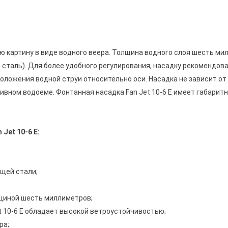
ую картину в виде водного веера. Толщина водного слоя шесть ми
таль). Для более удобного регулирования, насадку рекомендова
положения водной струи относительно оси. Насадка не зависит от
вном водоеме. Фонтанная насадка Fan Jet 10-6 E имеет габаритны
Jet 10-6 E:
щей стали;
лщиной шесть миллиметров;
t 10-6 E обладает высокой ветроустойчивостью;
ра;