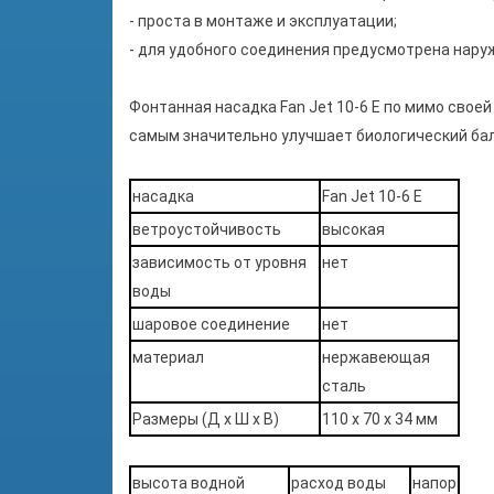
- проста в монтаже и эксплуатации;
- для удобного соединения предусмотрена наруж
Фонтанная насадка Fan Jet 10-6 E по мимо свое
самым значительно улучшает биологический бал
насадка
Fan Jet 10-6 E
ветроустойчивость
высокая
зависимость от уровня
нет
воды
шаровое соединение
нет
материал
нержавеющая
сталь
Размеры (Д x Ш x В)
110 x 70 x 34 мм
высота водной
расход воды
напор