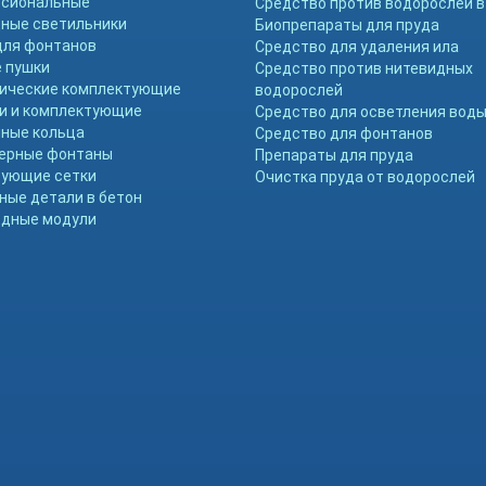
ссиональные
Средство против водорослей в
ные светильники
Биопрепараты для пруда
для фонтанов
Средство для удаления ила
 пушки
Средство против нитевидных
ические комплектующие
водорослей
и и комплектующие
Средство для осветления вод
ные кольца
Средство для фонтанов
ерные фонтаны
Препараты для пруда
ующие сетки
Очистка пруда от водорослей
ные детали в бетон
дные модули