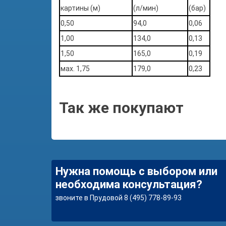
картины (м)
(л/мин)
(бар)
0,50
94,0
0,06
1,00
134,0
0,13
1,50
165,0
0,19
мах. 1,75
179,0
0,23
Так же покупают
Нужна помощь с выбором или
необходима консультация?
звоните в Прудовой 8 (495) 778-89-93