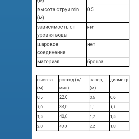
(м)
высота струи min
0.5
(м)
зависимость от
нет
уровня воды
шаровое
нет
соединение
материал
бронза
высота
расход (л/
напор,
диаметр
(м)
мин)
(м)
22,0
0,5
0,6
0,6
34,0
1,0
1,1
1,1
40,0
1,5
1,7
1,5
2,0
48,0
2,2
1,8