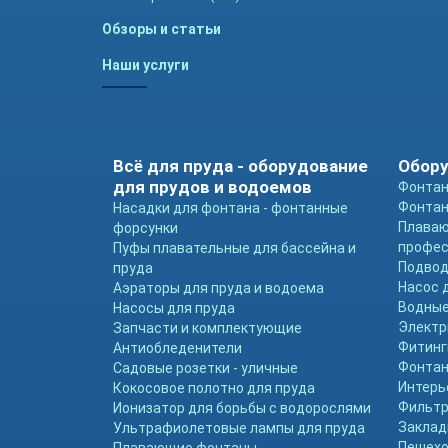
Обзоры и статьи
Наши услуги
Всё для пруда - оборудование
Обору
для прудов и водоемов
Фонтан
Фонтан
Насадки для фонтана - фонтанные
Плава
форсунки
профе
Пуфы плавательные для бассейна и
Подвод
пруда
Насос 
Аэраторы для пруда и водоема
Водные
Насосы для пруда
Электр
Запчасти и комплектующие
Фитинг
Антиобледенители
Фонтан
Садовые розетки - уличные
Интерь
Кокосовое полотно для пруда
Фильтр
Ионизатор для борьбы с водорослями
Заклад
Ультрафиолетовые лампы для пруда
Пешехо