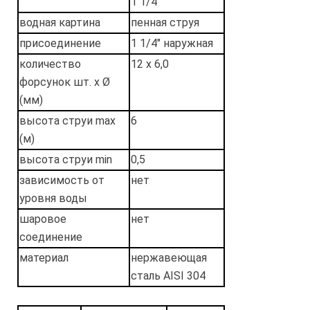
1 1/4"
водная картина
пенная струя
присоединение
1 1/4″ наружная
количество
12 х 6,0
форсунок шт. x Ø
(мм)
высота струи max
6
(м)
высота струи min
0,5
зависимость от
нет
уровня воды
шаровое
нет
соединение
материал
нержавеющая
сталь AISI 304