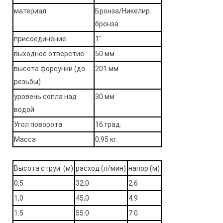
материал
Бронза/Никелир.
бронза
присоединение
1"
выходное отверстие
50 мм
высота форсунки (до
201 мм
резьбы)
уровень сопла над
30 мм
водой
Угол поворота
16 град.
Масса
0,95 кг.
Высота струи (м)
расход
(л/мин)
напор (м)
0,5
32,0
2,6
1,0
45,0
4,9
1.5
55.0
7.0