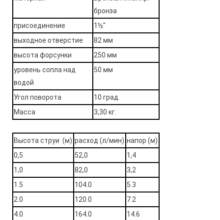
бронза
присоединение
1½"
выходное отверстие
82 мм
высота форсунки
250 мм
уровень сопла над
50 мм
водой
Угол поворота
10 град.
Масса
3,30 кг.
Высота струи (м)
расход
(л/мин)
напор (м)
0,5
52,0
1,4
1,0
82,0
3,2
1.5
104.0
5.3
2.0
120.0
7.2
4.0
164.0
14.6