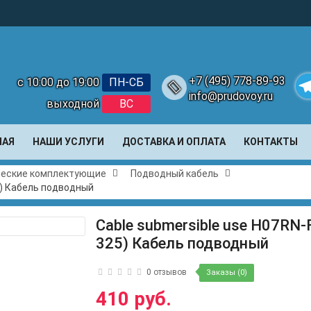
+7 (495) 778-89-93
с 10:00 до 19:00
ПН-СБ
info@prudovoy.ru
выходной
ВС
Te
НАЯ
НАШИ УСЛУГИ
ДОСТАВКА И ОПЛАТА
КОНТАКТЫ
ческие комплектующие
Подводный кабель
5) Кабель подводный
Cable submersible use H07RN-
325) Кабель подводный
0 отзывов
Заказы (0)
410 руб.