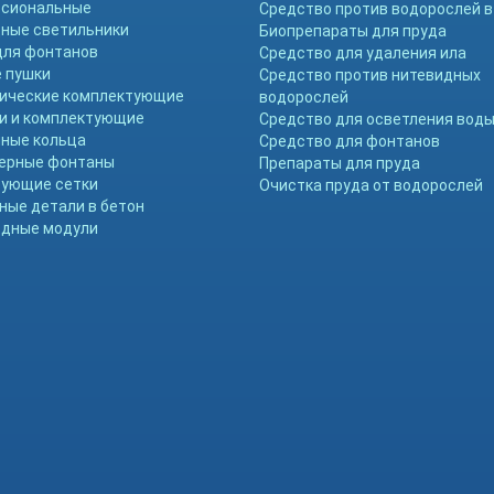
ссиональные
Средство против водорослей в
ные светильники
Биопрепараты для пруда
для фонтанов
Средство для удаления ила
 пушки
Средство против нитевидных
ические комплектующие
водорослей
и и комплектующие
Средство для осветления вод
ные кольца
Средство для фонтанов
ерные фонтаны
Препараты для пруда
ующие сетки
Очистка пруда от водорослей
ные детали в бетон
дные модули