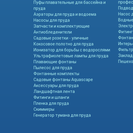
профе
Пуфы плавательные для бассейна и
Подвод
пруда
Насос 
Аэраторы для пруда и водоема
Водные
Насосы для пруда
Электр
Запчасти и комплектующие
Фитинг
Антиобледенители
Фонтан
Садовые розетки - уличные
Интерь
Кокосовое полотно для пруда
Фильтр
Ионизатор для борьбы с водорослями
Заклад
Ультрафиолетовые лампы для пруда
Пешехо
Плавающие фонтаны
Пылесос для пруда
Фонтанные комплекты
Садовые фонтаны Aquascape
Аксессуары для пруда
Ландшафтная лента
Фитинги и шланги
Пленка для пруда
Скиммеры
Генератор тумана для пруда