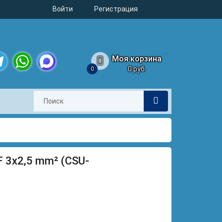
Войти
Регистрация
Моя корзина
0 руб.
0
legram
WhatsApp
MAX
F 3x2,5 mm² (CSU-