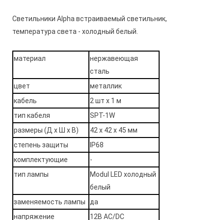
Светильники Alpha встраиваемый светильник,
температура света - холодный белый.
материал
нержавеющая
сталь
цвет
металлик
кабель
2 шт х 1 м
тип кабеля
SPT-1W
размеры (Д х Ш х В)
42 x 42 х 45 мм
степень защиты
IP68
комплектующие
-
тип лампы
Modul LED холодный
белый
заменяемость лампы
да
напряжение
12В AC/DC