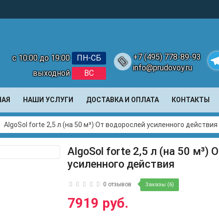
+7 (495) 778-89-93
с 10:00 до 19:00
ПН-СБ
info@prudovoy.ru
выходной
ВС
Te
НАЯ
НАШИ УСЛУГИ
ДОСТАВКА И ОПЛАТА
КОНТАКТЫ
AlgoSol forte 2,5 л (на 50 м³) От водорослей усиленного действия
AlgoSol forte 2,5 л (на 50 м³)
усиленного действия
0 отзывов
Заказы (6)
7919 руб.