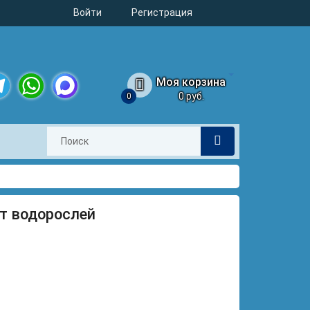
Войти
Регистрация
Моя корзина
0 руб.
0
legram
WhatsApp
MAX
 От водорослей