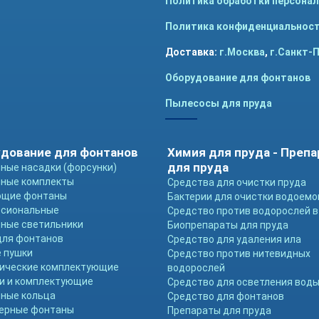
Политика обработки персона
Политика конфиденциальнос
Доставка:
г.Москва
,
г.Санкт-
Оборудование для фонтанов
Пылесосы для пруда
дование для фонтанов
Химия для пруда - Преп
для пруда
ные насадки (форсунки)
ные комплекты
Средства для очистки пруда
ющие фонтаны
Бактерии для очистки водоемо
ссиональные
Средство против водорослей в
ные светильники
Биопрепараты для пруда
для фонтанов
Средство для удаления ила
 пушки
Средство против нитевидных
ические комплектующие
водорослей
и и комплектующие
Средство для осветления вод
ные кольца
Средство для фонтанов
ерные фонтаны
Препараты для пруда