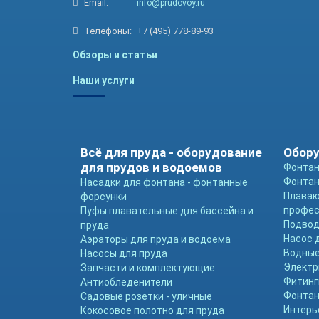
Email:
info@prudovoy.ru
Телефоны:
+7 (495) 778-89-93
Обзоры и статьи
Наши услуги
Всё для пруда - оборудование
Обору
для прудов и водоемов
Фонтан
Фонтан
Насадки для фонтана - фонтанные
Плава
форсунки
профе
Пуфы плавательные для бассейна и
Подвод
пруда
Насос 
Аэраторы для пруда и водоема
Водные
Насосы для пруда
Электр
Запчасти и комплектующие
Фитинг
Антиобледенители
Фонтан
Садовые розетки - уличные
Интерь
Кокосовое полотно для пруда