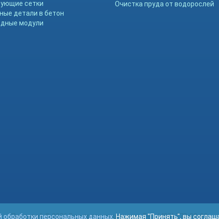
ующие сетки
Очистка пруда от водорослей
ные детали в бетон
дные модули
Прудовой © 2026 Все права защищены. Тел. (495) 778-89-93
й обработки персональных данных
. Нажимая "Принять", вы согла