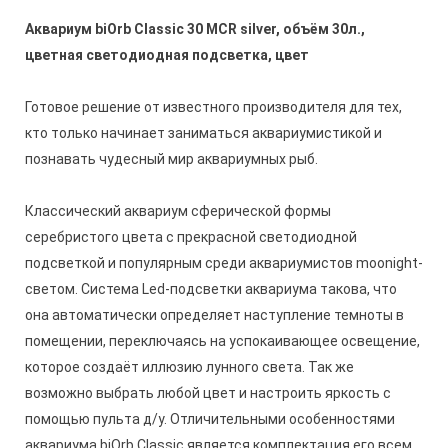
Аквариум biOrb Classic 30 MCR silver, объём 30л.,
цветная светодиодная подсветка, цвет
Готовое решение от известного производителя для тех,
кто только начинает заниматься аквариумистикой и
познавать чудесный мир аквариумных рыб.
Классический аквариум сферической формы
серебристого цвета с прекрасной светодиодной
подсветкой и популярным среди аквариумистов moonight-
светом. Система Led-подсветки аквариума такова, что
она автоматически определяет наступление темноты в
помещении, переключаясь на успокаивающее освещение,
которое создаёт иллюзию лунного света.
Так же
возможно выбрать любой цвет и настроить яркость с
помощью пульта д/у.
Отличительными особенностями
аквариума biOrb Classic является комплектация его всем