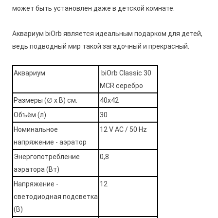
может быть установлен даже в детской комнате.
Аквариум biOrb является идеальным подарком для детей,
ведь подводный мир такой загадочный и прекрасный.
Аквариум
biOrb Classic 30
MCR серебро
Размеры (∅ х В) cм.
40х42
Объём (л)
30
Номинальное
12 V AC / 50 Hz
напряжение - аэратор
Энергопотребление
0,8
аэратора (Вт)
Напряжение -
12
светодиодная подсветка
(В)