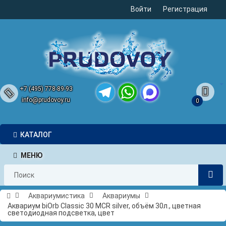
Войти
Регистрация
+7 (495) 778-89-93
info@prudovoy.ru
0
Telegram
WhatsApp
MAX
КАТАЛОГ
МЕНЮ
Аквариумистика
Аквариумы
Аквариум biOrb Classic 30 MCR silver, объём 30л., цветная
светодиодная подсветка, цвет