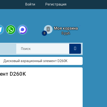
Войти
Регистрация
Моя корзина
0 руб.
0
legram
WhatsApp
MAX
Дисковый аэрационный элемент D260K
ент D260K