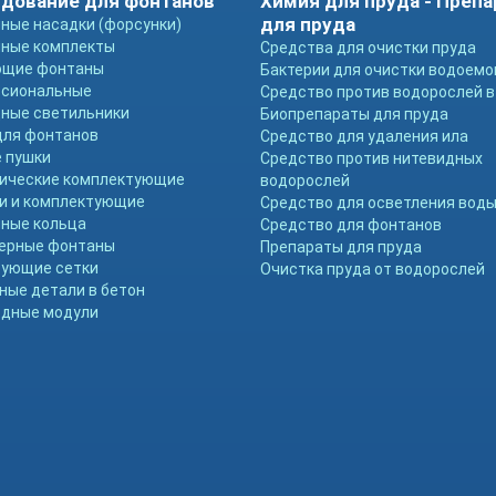
дование для фонтанов
Химия для пруда - Преп
для пруда
ные насадки (форсунки)
ные комплекты
Средства для очистки пруда
ющие фонтаны
Бактерии для очистки водоемо
ссиональные
Средство против водорослей в
ные светильники
Биопрепараты для пруда
для фонтанов
Средство для удаления ила
 пушки
Средство против нитевидных
ические комплектующие
водорослей
и и комплектующие
Средство для осветления вод
ные кольца
Средство для фонтанов
ерные фонтаны
Препараты для пруда
ующие сетки
Очистка пруда от водорослей
ные детали в бетон
дные модули