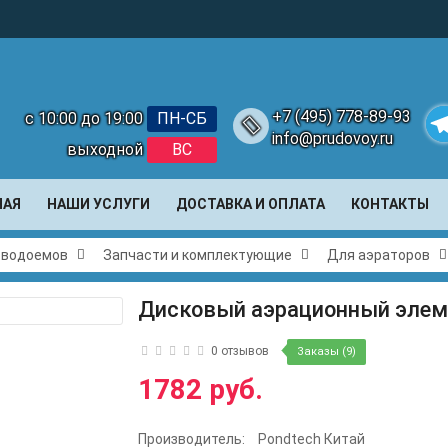
+7 (495) 778-89-93
с 10:00 до 19:00
ПН-СБ
info@prudovoy.ru
выходной
ВС
Te
НАЯ
НАШИ УСЛУГИ
ДОСТАВКА И ОПЛАТА
КОНТАКТЫ
и водоемов
Запчасти и комплектующие
Для аэраторов
Дисковый аэрационный элем
0 отзывов
Заказы (9)
1782 руб.
Производитель:
Pondtech Китай